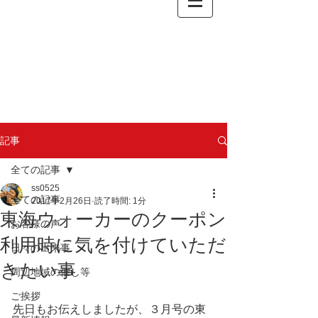
記事
全ての記事
ss0525
全ての記事
2017年2月26日
読了時間: 1分
東海ウォーカーのクーポン
お客様の声
利用時に気を付けていただ
日々の出来事
きたい事
周辺地域の催し等
ご挨拶
先日もお伝えしましたが、３月号の東