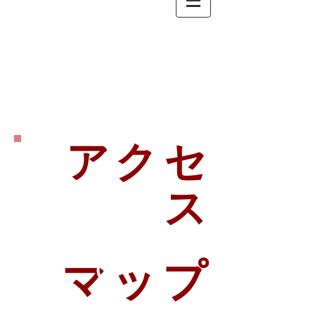
​アクセ
ス
​マップ