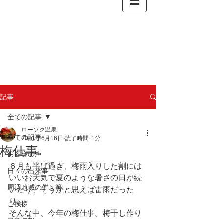
記事
全ての記事
ローソク温泉
全ての記事
2021年6月16日
読了時間: 1分
梅仕事
お客様の声
６月も半ば過ぎ、梅雨入りした割には
日々の出来事
いいお天気で夏のような暑さの日が続
周辺地域の催し等
いたり、そうかと思えば雷雨だった
り。
ご挨拶
そんな中、今年の梅仕事。梅干し作り