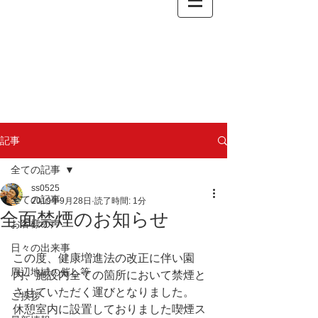
記事
全ての記事
ss0525
全ての記事
2019年9月28日
読了時間: 1分
全面禁煙のお知らせ
お客様の声
日々の出来事
この度、健康増進法の改正に伴い園
周辺地域の催し等
内、施設内全ての箇所において禁煙と
させていただく運びとなりました。
ご挨拶
休憩室内に設置しておりました喫煙ス