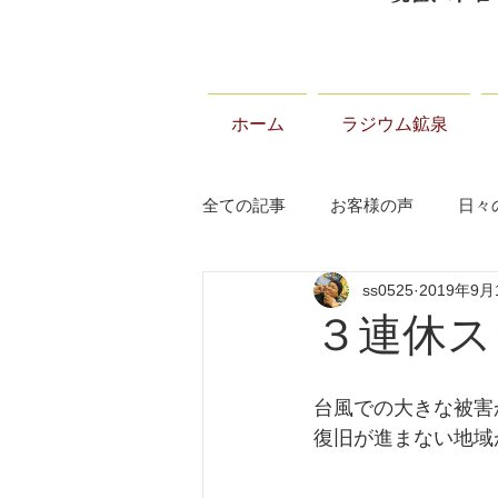
ホーム
ラジウム鉱泉
全ての記事
お客様の声
日々
ss0525
2019年9月
当温泉について
お知らせ
３連休ス
台風での大きな被害
復旧が進まない地域