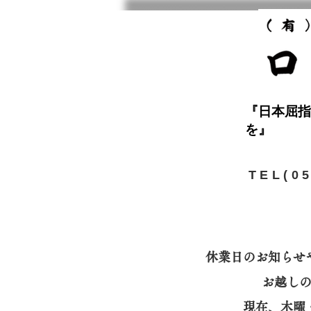
『日本屈指
を』
​TEL(0
休業日のお知らせ
お越し
​現在、木