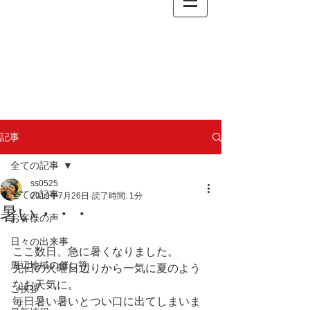
記事
全ての記事
ss0525
全ての記事
2019年7月26日
読了時間: 1分
暑い・・・
お客様の声
日々の出来事
ここ数日、急に暑くなりました。
周辺地域の催し等
先日の火曜日辺りから一気に夏のよう
なお天気に。
ご挨拶
毎日暑い暑いとつい口に出てしまいま