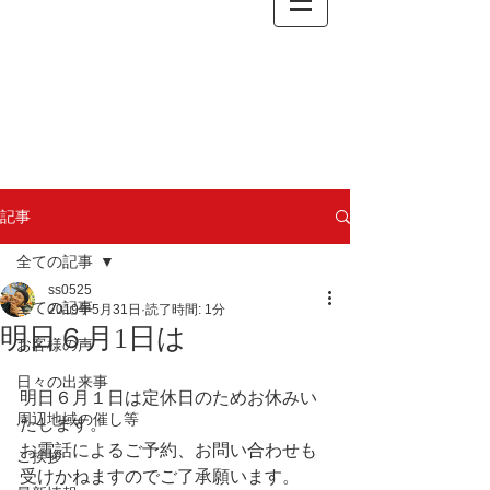
記事
全ての記事
ss0525
全ての記事
2019年5月31日
読了時間: 1分
明日６月1日は
お客様の声
日々の出来事
明日６月１日は定休日のためお休みい
周辺地域の催し等
たします。
お電話によるご予約、お問い合わせも
ご挨拶
受けかねますのでご了承願います。