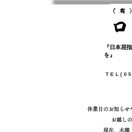
『日本屈指
を』
​TEL(0
休業日のお知らせ
お越し
​現在、木