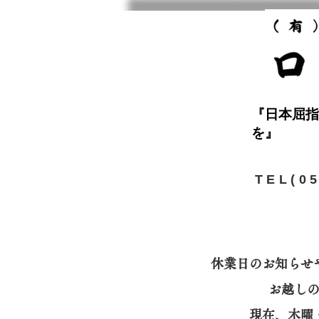
『日本屈指
を』
​TEL(0
休業日のお知らせ
お越し
​現在、木