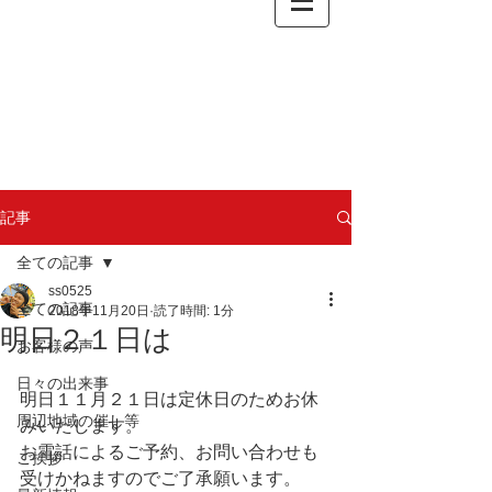
記事
全ての記事
ss0525
全ての記事
2018年11月20日
読了時間: 1分
明日２１日は
お客様の声
日々の出来事
明日１１月２１日は定休日のためお休
周辺地域の催し等
みいたします。
お電話によるご予約、お問い合わせも
ご挨拶
受けかねますのでご了承願います。