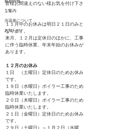
最新情報
皆様お間違えのない様お気を付け下さ
い。
ご案内
当温泉について
１１月中のお休みは明日２１日のみと
お知らせ
なります。
来月、１２月は定休日のほかに、工事
に伴う臨時休業、年末年始のお休みが
あります。
１２月のお休み
１日　（土曜日）定休日のためお休み
です。
１９日（水曜日）ボイラー工事のため
臨時休業いたします。
２０日（木曜日）ボイラー工事のため
臨時休業いたします。
２１日（金曜日）定休日のためお休み
です。
２９日（土曜日）～１月２日（水曜