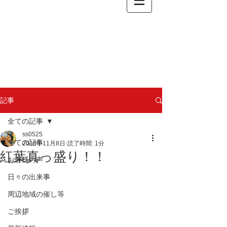
記事
全ての記事
ss0525
全ての記事
2018年11月8日
読了時間: 1分
紅葉真っ盛り！！
お客様の声
日々の出来事
周辺地域の催し等
ご挨拶