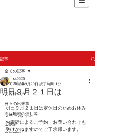
記事
全ての記事
ss0525
全ての記事
2018年9月20日
読了時間: 1分
明日９月２１日は
お客様の声
日々の出来事
明日９月２１日は定休日のためお休み
周辺地域の催し等
いたします。
お電話によるご予約、お問い合わせも
ご挨拶
受けかねますのでご了承願います。