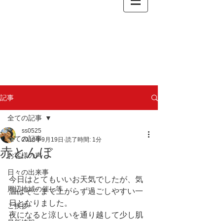
記事
全ての記事
ss0525
全ての記事
2018年9月19日
読了時間: 1分
赤とんぼ
お客様の声
日々の出来事
今日はとてもいいお天気でしたが、気
周辺地域の催し等
温はそこまで上がらず過ごしやすい一
日となりました。
ご挨拶
夜になると涼しいを通り越して少し肌