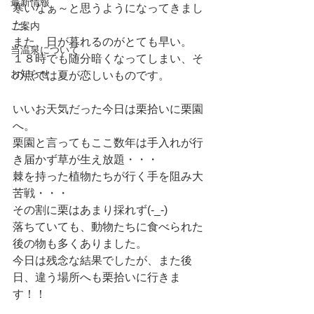
最新情報
寒いなぁ～と思うようになってきまし
た。
ご案内
また、日が暮れるのがとても早い。
当温泉について
１８時でも随分暗くなってしまい、そ
お知らせ
の点では夏が恋しいものです。
いいお天気だった今日は栗拾いに栗園
へ。
栗園と言ってもここ数年は手入れが行
き届かず草が生え放題・・・
棘を持った植物たちが行く手を阻み大
苦戦・・・
その割に栗はあまり採れず(-_-)
落ちていても、動物たちに食べられた
後の物も多くありました。
今日は残念な結果でしたが、また後
日、違う場所へも栗拾いに行きま
す！！