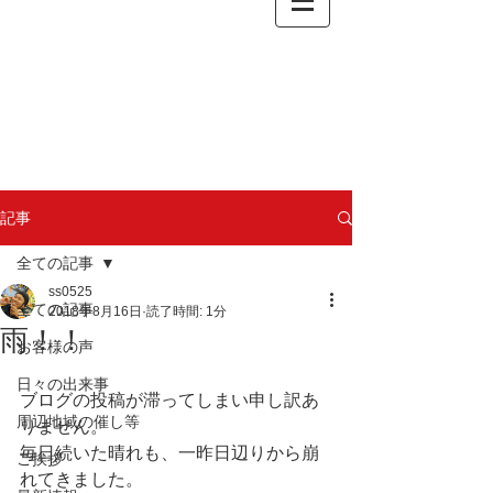
記事
全ての記事
ss0525
全ての記事
2018年8月16日
読了時間: 1分
雨！！
お客様の声
日々の出来事
ブログの投稿が滞ってしまい申し訳あ
周辺地域の催し等
りません。
毎日続いた晴れも、一昨日辺りから崩
ご挨拶
れてきました。