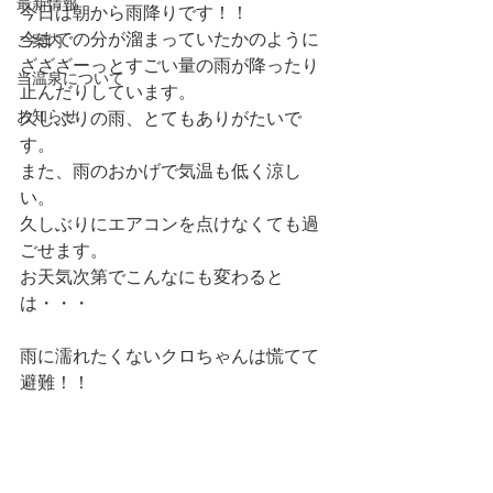
最新情報
今日は朝から雨降りです！！
今までの分が溜まっていたかのように
ご案内
ざざざーっとすごい量の雨が降ったり
当温泉について
止んだりしています。
お知らせ
久しぶりの雨、とてもありがたいで
す。
また、雨のおかげで気温も低く涼し
い。
久しぶりにエアコンを点けなくても過
ごせます。
お天気次第でこんなにも変わると
は・・・
雨に濡れたくないクロちゃんは慌てて
避難！！