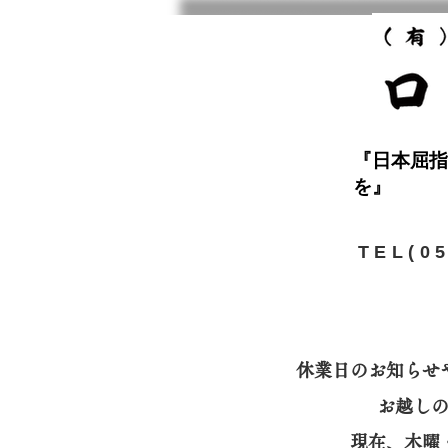
『日本屈指
を』
​TEL(0
休業日のお知らせ
お越し
​現在、木