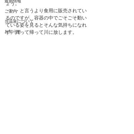
最新情報
ょう。
・・・と言うより食用に販売されてい
ご案内
るのですが、容器の中でごそごそ動い
当温泉について
ている姿を見るとそんな気持ちになれ
お知らせ
ず、買って帰って川に放します。