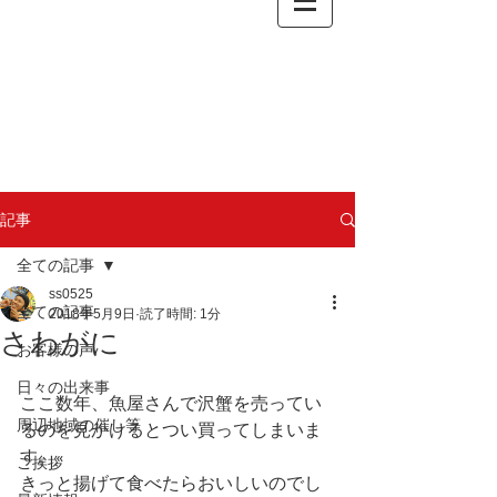
記事
全ての記事
ss0525
全ての記事
2018年5月9日
読了時間: 1分
さわがに
お客様の声
日々の出来事
ここ数年、魚屋さんで沢蟹を売ってい
周辺地域の催し等
るのを見かけるとつい買ってしまいま
す。
ご挨拶
きっと揚げて食べたらおいしいのでし