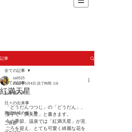
記事
全ての記事
ss0525
全ての記事
2018年5月4日
読了時間: 1分
紅満天星
お客様の声
日々の出来事
「どうだんつつじ」の「どうだん」、
周辺地域の催し等
漢字で「満天星」と書きます。
今の季節、温泉では「紅満天星」が見
ご挨拶
ごろを迎え、とても可愛く綺麗な花を