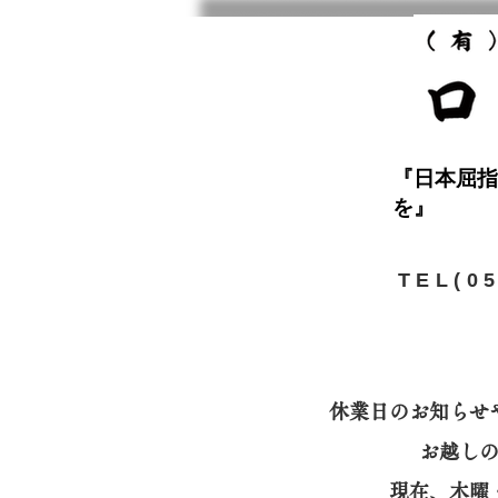
『日本屈指
を』
​TEL(0
休業日のお知らせ
お越し
​現在、木