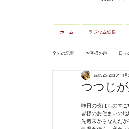
ホーム
ラジウム鉱泉
全ての記事
お客様の声
日々
ss0525
2018年4月
当温泉について
お知らせ
つつじが
昨日の夜はものすご
皆様のお住まいの地
先週末からなんだか