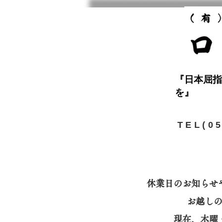
『日本屈指
を』
​TEL(0
休業日のお知らせ
お越し
​現在、木