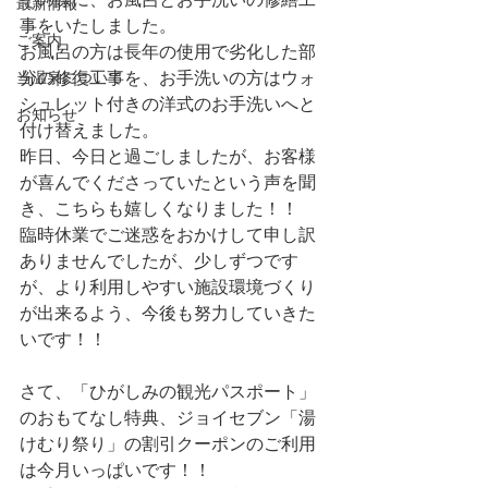
最新情報
事をいたしました。
ご案内
お風呂の方は長年の使用で劣化した部
当温泉について
分の修復工事を、お手洗いの方はウォ
シュレット付きの洋式のお手洗いへと
お知らせ
付け替えました。
昨日、今日と過ごしましたが、お客様
が喜んでくださっていたという声を聞
き、こちらも嬉しくなりました！！
臨時休業でご迷惑をおかけして申し訳
ありませんでしたが、少しずつです
が、より利用しやすい施設環境づくり
が出来るよう、今後も努力していきた
いです！！
さて、「ひがしみの観光パスポート」
のおもてなし特典、ジョイセブン「湯
けむり祭り」の割引クーポンのご利用
は今月いっぱいです！！