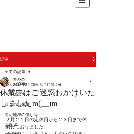
記事
全ての記事
ss0525
全ての記事
2018年2月25日
読了時間: 1分
休業中はご迷惑おかけいた
お客様の声
しましたm(__)m
日々の出来事
周辺地域の催し等
２月２１日の定休日から２３日まで休
ご挨拶
業しておりました。
その際に、お風呂とお手洗いの修繕工