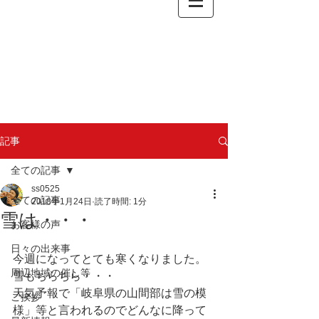
記事
全ての記事
ss0525
全ての記事
2018年1月24日
読了時間: 1分
雪は・・・
お客様の声
日々の出来事
今週になってとても寒くなりました。
周辺地域の催し等
雪もちらちら・・・
天気予報で「岐阜県の山間部は雪の模
ご挨拶
様」等と言われるのでどんなに降って