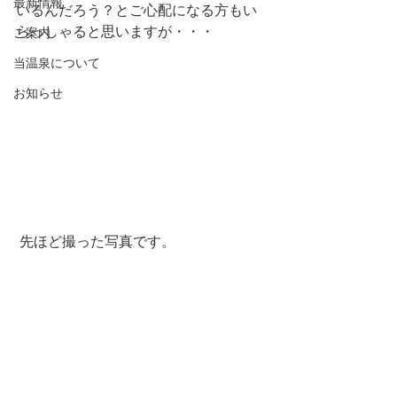
最新情報
いるんだろう？とご心配になる方もい
らっしゃると思いますが・・・
ご案内
当温泉について
お知らせ
 先ほど撮った写真です。