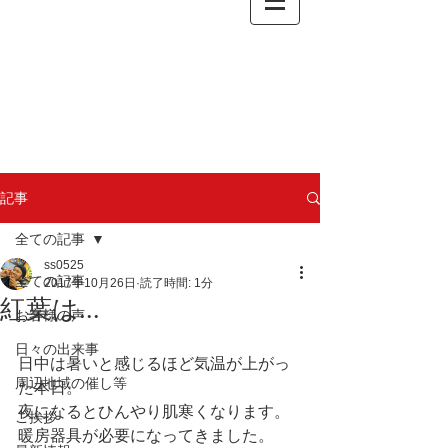
記事
全ての記事
ss0525
全ての記事
2017年10月26日
読了時間: 1分
紅葉は...
お客様の声
日々の出来事
日中は暑いと感じるほど気温が上がっ
周辺地域の催し等
た本日。
夜になるとひんやり肌寒くなります。
ご挨拶
暖房器具が必要になってきました。