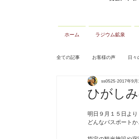
ホーム
ラジウム鉱泉
全ての記事
お客様の声
日々
ss0525
2017年9月
当温泉について
お知らせ
ひがしみ
明日９月１５日より
どんなパスポートか