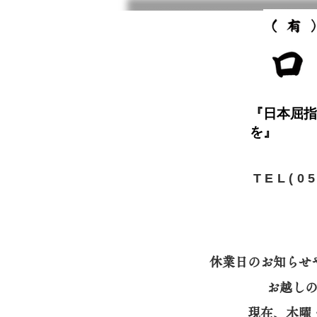
『日本屈指
を』
​TEL(0
休業日のお知らせ
お越し
​現在、木