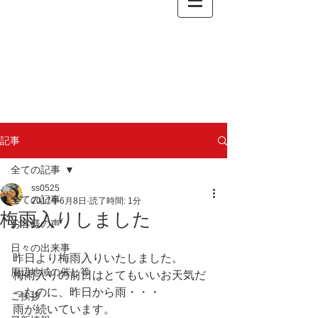
記事
全ての記事
ss0525
全ての記事
2017年6月8日
読了時間: 1分
梅雨入りしました
お客様の声
日々の出来事
昨日より梅雨入りいたしました。
周辺地域の催し等
梅雨入りの前日はとてもいいお天気だ
ったのに、昨日から雨・・・
ご挨拶
雨が続いています。