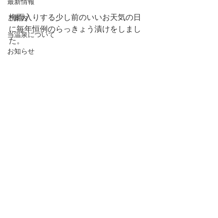
最新情報
梅雨入りする少し前のいいお天気の日
ご案内
に毎年恒例のらっきょう漬けをしまし
当温泉について
た。
お知らせ