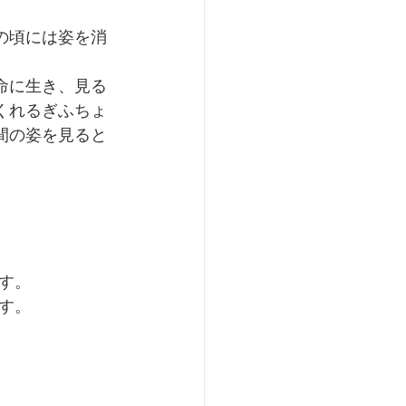
の頃には姿を消
命に生き、見る
くれるぎふちょ
間の姿を見ると
す。
す。