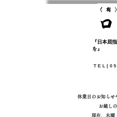
『日本屈指
を』
​TEL(0
休業日のお知らせ
お越し
​現在、木