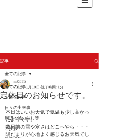
記事
全ての記事
ss0525
全ての記事
2017年1月19日
読了時間: 1分
定休日のお知らせです。
お客様の声
日々の出来事
本日はいいお天気で気温も少し高かっ
周辺地域の催し等
たようです。
数日前の雪や寒さはどこへやら・・・
ご挨拶
陽だまりが心地よく感じるお天気でし