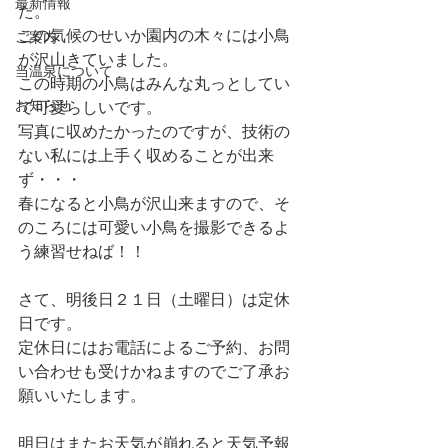
最新情報
た。
この気候のせいか園内の木々には小鳥
ご案内
が沢山きていました。
当温泉について
この時期の小鳥はみんな丸っとしてい
お知らせ
て可愛らしいです。
写真に収めたかったのですが、技術の
ない私には上手く収めることが出来
ず・・・
春になると小鳥が沢山来ますので、そ
のころには可愛い小鳥を撮影できるよ
う練習せねば！！
さて、明後日２１日（土曜日）は定休
日です。
定休日にはお電話によるご予約、お問
い合わせも受けかねますのでご了承お
願いいたします。
明日はまたお天気が崩れると天気予報