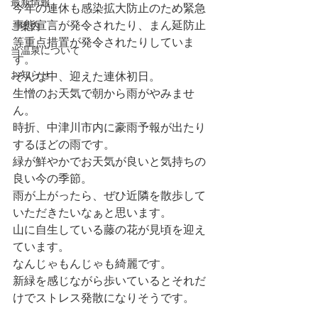
最新情報
今年の連休も感染拡大防止のため緊急
事態宣言が発令されたり、まん延防止
ご案内
等重点措置が発令されたりしていま
当温泉について
す。
お知らせ
そんな中、迎えた連休初日。
生憎のお天気で朝から雨がやみませ
ん。
時折、中津川市内に豪雨予報が出たり
するほどの雨です。
緑が鮮やかでお天気が良いと気持ちの
良い今の季節。
雨が上がったら、ぜひ近隣を散歩して
いただきたいなぁと思います。
山に自生している藤の花が見頃を迎え
ています。
なんじゃもんじゃも綺麗です。
新緑を感じながら歩いているとそれだ
けでストレス発散になりそうです。