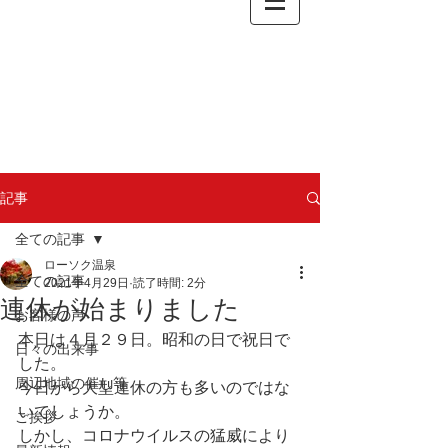
記事
全ての記事
ローソク温泉
全ての記事
2021年4月29日
読了時間: 2分
連休が始まりました
お客様の声
本日は４月２９日。昭和の日で祝日で
日々の出来事
した。
周辺地域の催し等
今日から大型連休の方も多いのではな
いでしょうか。
ご挨拶
しかし、コロナウイルスの猛威により