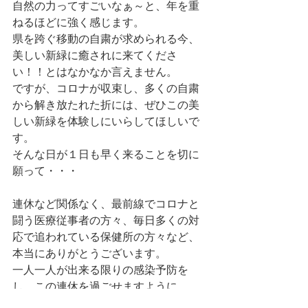
自然の力ってすごいなぁ～と、年を重
ねるほどに強く感じます。
県を跨ぐ移動の自粛が求められる今、
美しい新緑に癒されに来てくださ
い！！とはなかなか言えません。
ですが、コロナが収束し、多くの自粛
から解き放たれた折には、ぜひこの美
しい新緑を体験しにいらしてほしいで
す。
そんな日が１日も早く来ることを切に
願って・・・
連休など関係なく、最前線でコロナと
闘う医療従事者の方々、毎日多くの対
応で追われている保健所の方々など、
本当にありがとうございます。
一人一人が出来る限りの感染予防を
し、この連休を過ごせますように。
コロナの感染拡大がこれ以上大きくな