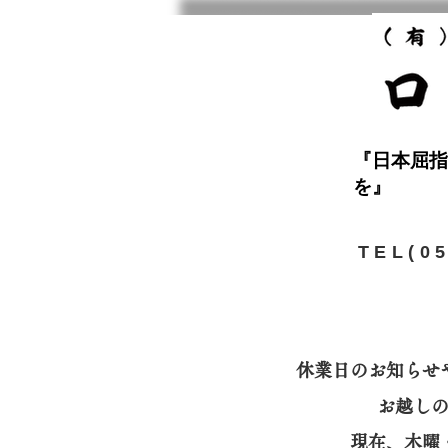
『日本屈指
を』
​TEL(0
休業日のお知らせ
お越し
​現在、木