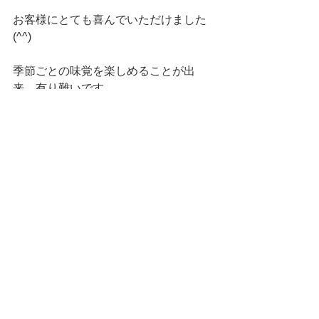
お客様にとても喜んでいただけました
(^^)
季節ごとの味覚を楽しめることが出
来、有り難いです。
自然の恵みに感謝m(__)m
日々の出来事
すべて表示
最新記事