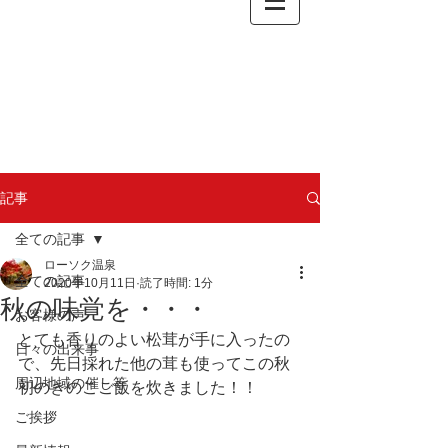
記事
全ての記事
ローソク温泉
全ての記事
2020年10月11日
読了時間: 1分
秋の味覚を・・・
お客様の声
とても香りのよい松茸が手に入ったの
日々の出来事
で、先日採れた他の茸も使ってこの秋
周辺地域の催し等
初のきのこご飯を炊きました！！
ご挨拶