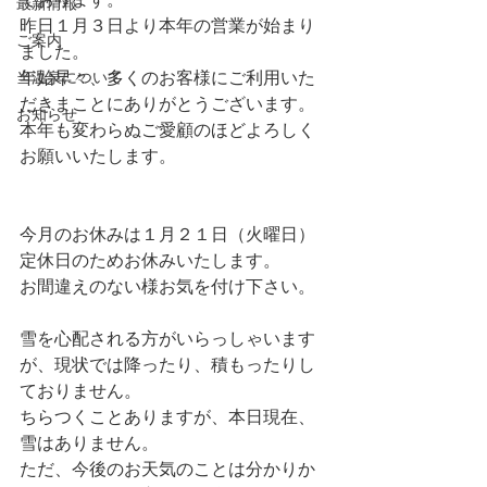
最新情報
昨日１月３日より本年の営業が始まり
ご案内
ました。
当温泉について
年始早々、多くのお客様にご利用いた
だきまことにありがとうございます。
お知らせ
本年も変わらぬご愛顧のほどよろしく
お願いいたします。
今月のお休みは１月２１日（火曜日）
定休日のためお休みいたします。
お間違えのない様お気を付け下さい。
雪を心配される方がいらっしゃいます
が、現状では降ったり、積もったりし
ておりません。
ちらつくことありますが、本日現在、
雪はありません。
ただ、今後のお天気のことは分かりか