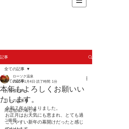
記事
全ての記事
ローソク温泉
全ての記事
2025年1月4日
読了時間: 1分
本年もよろしくお願いい
お客様の声
たします。
日々の出来事
令和７年が始まりました。
周辺地域の催し等
お正月はお天気にも恵まれ、とても過
ご挨拶
ごしやすい新年の幕開けだったと感じ
ております。