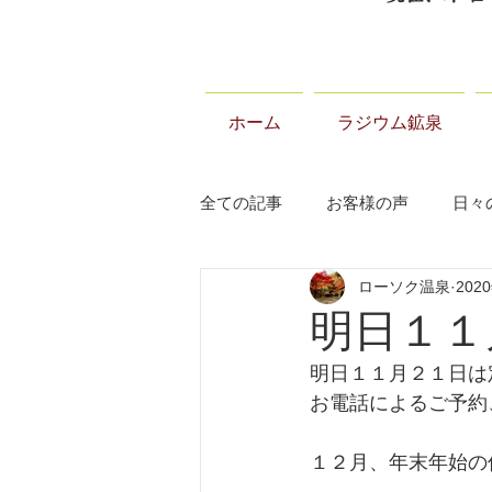
ホーム
ラジウム鉱泉
全ての記事
お客様の声
日々
ローソク温泉
202
当温泉について
お知らせ
明日１１
明日１１月２１日は
お電話によるご予約
１２月、年末年始の