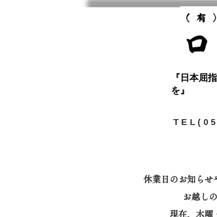
『日本屈指
を』
​TEL(0
休業日のお知らせ
お越し
​現在、木