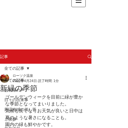
記事
全ての記事
ローソク温泉
全ての記事
2022年4月24日
読了時間: 1分
新緑の季節
お客様の声
ゴールデンウィークを目前に緑が豊か
日々の出来事
な季節となってまいりました。
周辺地域の催し等
気候も良くなりお天気が良いと日中は
夏のような暑さになることも。
ご挨拶
園内の緑も鮮やかです。