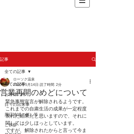
記事
全ての記事
ローソク温泉
全ての記事
2020年5月14日
読了時間: 2分
営業再開のめどについて
お客様の声
緊急事態宣言が解除されるようです。
日々の出来事
これまでの自粛生活の成果が一定程度
周辺地域の催し等
表れた結果だと思いますので、それに
関しては少しほっとしています。
ご挨拶
ですが、解除されたからと言って今ま