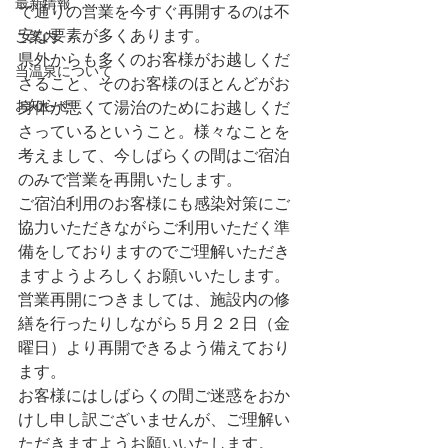
最新情報
で通りの営業を今すぐ再開するのは不
安な要素が多くあります。
ご案内
県外からも多くのお客様がお越しくだ
当温泉について
さること、そのお客様のほとんどがお
お知らせ
身体が悪くて湯治のためにお越しくだ
さっているということ。様々なことを
考えまして、今しばらくの間はご宿泊
のみで営業を再開いたします。
ご宿泊利用のお客様にも感染対策にご
協力いただきながらご利用いただく準
備をしておりますのでご理解いただき
ますようよろしくお願いいたします。
営業再開につきましては、施設内の修
繕を行ったりしながら５月２２日（金
曜日）より再開できるよう備えており
ます。
お客様にはしばらくの間ご迷惑をおか
けし申し訳ございませんが、ご理解い
ただきますようお願いいたします。