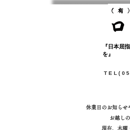
『日本屈指
を』
​TEL(0
休業日のお知らせ
お越し
​現在、木