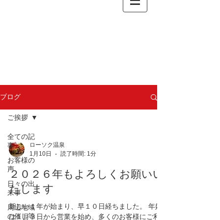
ブログ
ご挨拶
全ての記
事
ローソク温泉
1月10日
読了時間: 1分
お客様の
声
２０２６年もよろしくお願いい
日々の出
たします
来事
新しい１年が始まり、早１０日経ちました。 年始
周辺地域
の催し等
は１月３日から営業を始め、多くのお客様にご利