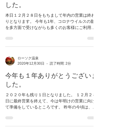
今年も１年ありがとうございま
した。
本日１２月２８日をもちまして年内の営業は終わ
りとなります。 今年も1年、コロナウイルスの影響
を多方面で受けながらも多くのお客様にご利用い
ただけましたこと、誠にありがとうございます。
コロナウイルスの感染拡大への恐怖や当温泉では
絶対に感染者を出したくないと言う強い思いから
お客...
ローソク温泉
2020年12月30日
読了時間: 2分
今年も１年ありがとうございま
した。
２０２０年も残り１日となりました。 １２月２８
日に最終営業を終えて、今は年明けの営業に向け
て準備をしているところです。 昨年の今頃は、新
しい１年、オリンピックイヤーがどんな年になる