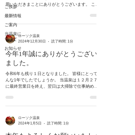
用いただきまことにありがとうございます。 この
ご挨拶
１年も変わらぬご愛顧のほどよろしくお願いいた
最新情報
します。 この冬は、昨年までのご利用状況を鑑み
て日帰り入浴の営業は土・日・祝日のみで営業し
ご案内
ております。 平日はご宿泊のみで営業していま
当温泉に
す。 色々とご不便をおかけし申し訳ありません
ローソク温泉
ついて
2024年12月30日
読了時間: 1分
が、ご理解いただきます様、よろしくお願いいた
お知らせ
します。 ２０２６年、どんな1年になるのでしょう
今年1年誠にありがとうござい
か。 先のことを考えると物価高や老朽化した設備
の修繕など不安なことが多いですが、当温泉を求
ました。
めてお越し下さるお客様がいらっしゃる限りはで
令和6年も残り１日となりました。 皆様にとってど
きるだけ続けていけるよう頑張りたい所存ですの
んな1年でしたでしょうか。 当温泉は１２月２７日
で、よろしくお願いいたします。 この１年が皆様
に最終営業日を終え、翌日は大掃除で仕事納めと
にとって健やかな１年となりますように。 今年も
なりました。 年始は１月３日より通常営業いたし
多くのお客様にご利用いただけます様、従業員一
ます。 新しい１年が素晴らしい１年となります
同心よりお待ちしております。
様、皆様の健康とご多幸を心よりお祈りいたしま...
ローソク温泉
2024年1月5日
読了時間: 1分